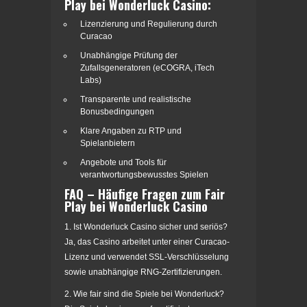
Play bei Wonderluck Casino:
Lizenzierung und Regulierung durch
Curacao
Unabhängige Prüfung der
Zufallsgeneratoren (eCOGRA, iTech
Labs)
Transparente und realistische
Bonusbedingungen
Klare Angaben zu RTP und
Spielanbietern
Angebote und Tools für
verantwortungsbewusstes Spielen
FAQ – Häufige Fragen zum Fair
Play bei Wonderluck Casino
1. Ist Wonderluck Casino sicher und seriös?
Ja, das Casino arbeitet unter einer Curacao-
Lizenz und verwendet SSL-Verschlüsselung
sowie unabhängige RNG-Zertifizierungen.
2. Wie fair sind die Spiele bei Wonderluck?