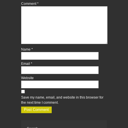
Comment
*
Name
*
Email
*
Website
Save my name, email, and website in this browser for
the next time I comment.