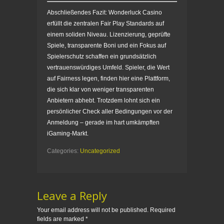
Abschließendes Fazit: Wonderluck Casino
erfüllt die zentralen Fair Play Standards auf
einem soliden Niveau. Lizenzierung, geprüfte
Spiele, transparente Boni und ein Fokus auf
Spielerschutz schaffen ein grundsätzlich
vertrauenswürdiges Umfeld. Spieler, die Wert
auf Fairness legen, finden hier eine Plattform,
die sich klar von weniger transparenten
Anbietern abhebt. Trotzdem lohnt sich ein
persönlicher Check aller Bedingungen vor der
Anmeldung – gerade im hart umkämpften
iGaming-Markt.
Categories:
Uncategorized
Leave a Reply
Your email address will not be published.
Required
fields are marked
*