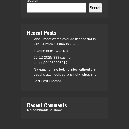
Search
Search
Recent Posts
Wat u moet weten over de licentiestatus
van Betmica Casino in 2026
favorite article 423187
12-12-2025-888 casino
online594985903517
Navigating new betting sites without the
usual clutter feels surprisingly refreshing
Test Post Created
Recent Comments
No comments to show.