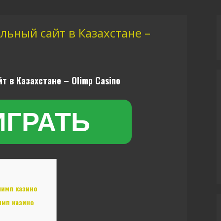
ьный сайт в Казахстане –
 в Казахстане – Olimp Casino
 ИГРАТЬ
лимп казино
имп казино