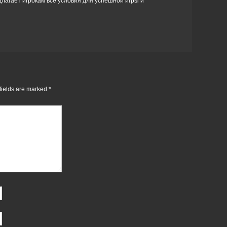
лагает игрокам все условия для успешной игры и
fields are marked
*