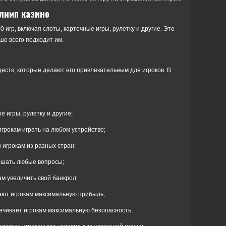
лимп казино
 игр, включая слоты, карточные игры, рулетку и другие. Это
ше всего подходит им.
еств, которые делают его привлекательным для игроков. В
е игры, рулетку и другие;
грокам играть на любом устройстве;
игрокам из разных стран;
решать любые вопросы;
м увеличить свой банкрол;
ют игрокам максимальную прибыль;
ечивает игрокам максимальную безопасность;