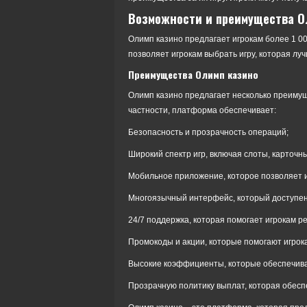
Возможности и преимущества О
Олимп казино предлагает игрокам более 1 000
позволяет игрокам выбрать игру, которая луч
Преимущества Олимп казино
Олимп казино предлагает несколько преимущ
частности, платформа обеспечивает:
Безопасность и прозрачность операций;
Широкий спектр игр, включая слоты, карточны
Мобильное приложение, которое позволяет и
Многоязычный интерфейс, который доступен 
24/7 поддержка, которая помогает игрокам 
Промокоды и акции, которые помогают игрока
Высокие коэффициенты, которые обеспечива
Прозрачную политику выплат, которая обесп