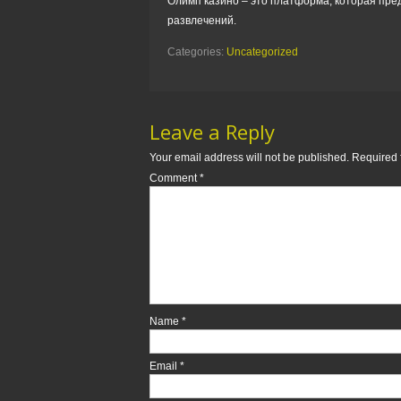
Олимп казино – это платформа, которая пред
развлечений.
Categories:
Uncategorized
Leave a Reply
Your email address will not be published.
Required 
Comment
*
Name
*
Email
*