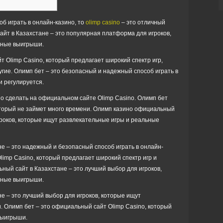
б играть в онлайн-казино, то
olimp casino
– это отличный
айт в Казахстане – это популярная платформа для игроков,
ьные выигрыши.
т Olimp Casino, который предлагает широкий спектр игр,
угие. Олимп бет – это безопасный и надежный способ играть в
и регулируется.
жно сделать на официальном сайте Olimp Casino. Олимп бет
который не займет много времени. Олимп казино официальный
гроков, которые ищут развлекательные игры и реальные
е – это надежный и безопасный способ играть в онлайн-
limp Casino, который предлагает широкий спектр игр и
ый сайт в Казахстане – это лучший выбор для игроков,
ьные выигрыши.
е – это лучший выбор для игроков, которые ищут
 Олимп бет – это официальный сайт Olimp Casino, который
выигрыши.