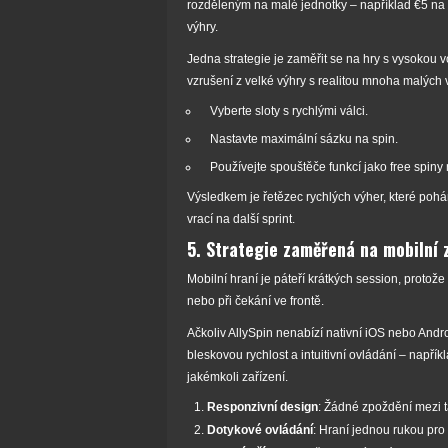
rozděleným na malé jednotky – například €5 na za
výhry.
Jedna strategie je zaměřit se na hry s vysokou vo
vzrušení z velké výhry s realitou mnoha malých v
Vyberte sloty s rychlými válci.
Nastavte maximální sázku na spin.
Používejte spouštěče funkcí jako free spin
Výsledkem je řetězec rychlých výher, které pohán
vrací na další sprint.
5. Strategie zaměřená na mobilní 
Mobilní hraní je páteří krátkých session, proto
nebo při čekání ve frontě.
Ačkoliv AllySpin nenabízí nativní iOS nebo Andr
bleskovou rychlost a intuitivní ovládání – napřík
jakémkoli zařízení.
Responzivní design
: Žádné zpoždění mezi 
Dotykové ovládání
: Hraní jednou rukou pro