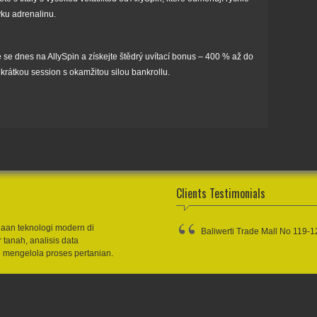
vku adrenalinu.
e se dnes na AllySpin a získejte štědrý uvítací bonus – 400 % až do
 krátkou session s okamžitou silou bankrollu.
Clients Testimonials
aan teknologi modern di
Baliwerti Trade Mall No 119-
r tanah, analisis data
n mengelola proses pertanian.