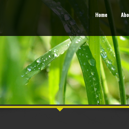
Home
Abo