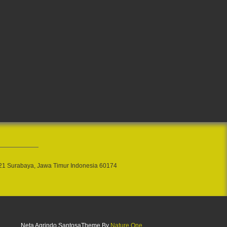
121 Surabaya, Jawa Timur Indonesia 60174
Neta Agrindo SantosaTheme By
Nature One