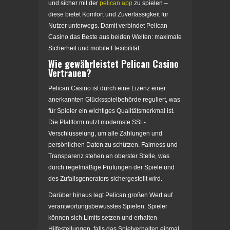
und sicher mit der
pelican app
zu spielen –
diese bietet Komfort und Zuverlässigkeit für
Nutzer unterwegs. Damit verbindet Pelican
Casino das Beste aus beiden Welten: maximale
Sicherheit und mobile Flexibilität.
Wie gewährleistet Pelican Casino
Vertrauen?
Pelican Casino ist durch eine Lizenz einer
anerkannten Glücksspielbehörde reguliert, was
für Spieler ein wichtiges Qualitätsmerkmal ist.
Die Plattform nutzt modernste SSL-
Verschlüsselung, um alle Zahlungen und
persönlichen Daten zu schützen. Fairness und
Transparenz stehen an oberster Stelle, was
durch regelmäßige Prüfungen der Spiele und
des Zufallsgenerators sichergestellt wird.
Darüber hinaus legt Pelican großen Wert auf
verantwortungsbewusstes Spielen. Spieler
können sich Limits setzen und erhalten
Hilfestellungen, falls das Spielverhalten einmal