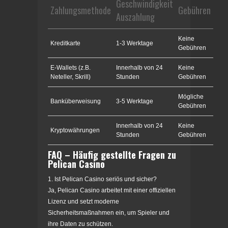
Geschwindigkeit
Zahlungsmethode
Gebühren
Auszahlung
Keine
Kreditkarte
1-3 Werktage
Gebühren
E-Wallets (z.B.
Innerhalb von 24
Keine
Neteller, Skrill)
Stunden
Gebühren
Mögliche
Banküberweisung
3-5 Werktage
Gebühren
Innerhalb von 24
Keine
Kryptowährungen
Stunden
Gebühren
FAQ – Häufig gestellte Fragen zu
Pelican Casino
1. Ist Pelican Casino seriös und sicher?
Ja, Pelican Casino arbeitet mit einer offiziellen
Lizenz und setzt moderne
Sicherheitsmaßnahmen ein, um Spieler und
ihre Daten zu schützen.