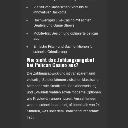
Vielfalt von klassischen Slots bis zu
innovativen Jackpots
Hochwertiges Live-Casino mit echten
Dealers und Game Shows
Mobile-first Design und optimierte pelican
app
Einfache Filter- und Suchfunktionen für
schnelle Orientierung
Wie sieht das Zahlungsangebot
bei Pelican Casino aus?
Die Zahlungsabwicklung ist transparent und
vielseitig. Spieler können zwischen klassischen
Methoden wie Kreditkarte, Banküberweisung
und E-Wallets wählen sowie moderne Optionen
wie Kryptowährungen nutzen. Auszahlungen
werden schnell bearbeitet, oft innerhalb von 24
Stunden, was über dem Branchendurchschnitt
liegt.