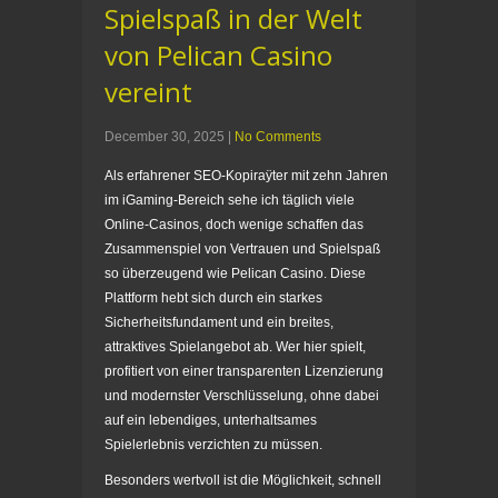
Spielspaß in der Welt
von Pelican Casino
vereint
December 30, 2025
|
No Comments
Als erfahrener SEO-Kopiraÿter mit zehn Jahren
im iGaming-Bereich sehe ich täglich viele
Online-Casinos, doch wenige schaffen das
Zusammenspiel von Vertrauen und Spielspaß
so überzeugend wie Pelican Casino. Diese
Plattform hebt sich durch ein starkes
Sicherheitsfundament und ein breites,
attraktives Spielangebot ab. Wer hier spielt,
profitiert von einer transparenten Lizenzierung
und modernster Verschlüsselung, ohne dabei
auf ein lebendiges, unterhaltsames
Spielerlebnis verzichten zu müssen.
Besonders wertvoll ist die Möglichkeit, schnell