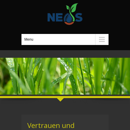
Menu
Vertrauen und