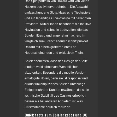
Das Spielportfolio von Dazard wird von vielen
Nutzern positiv hervorgehoben. Die Auswahl
umfasst hunderte Slots, klassische Tischspiele
und ein lebendiges Live-Casino mit bekannten
Providern. Nutzer loben besonders die intuitive
Navigation und schnelle Ladezeiten, die das
Spielen flüssig und angenehm machen. Im
Vergleich zum Branchendurchschnitt punktet
Dazard mit einem größeren Anteil an
Neuerscheinungen und exklusiven Titeln.
Spieler berichten, dass das Design der Seite
modern wirkt, ohne vom Wesentlichen
abzulenken. Besonders die mobile Version
erhält gute Noten, denn sie ist responsiv und
erlaubt unkompliziertes Spielen unterwegs.
Einige erfahrene Kunden erwähnen, dass die
technische Stabilität des Casinos erheblich
besser als bei anderen Anbietern ist, was
Frustmomente deutlich reduziert.
Quick facts zum Spielangebot und UX