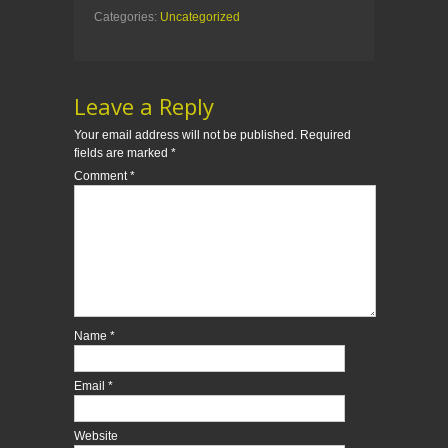
Categories:
Uncategorized
Leave a Reply
Your email address will not be published.
Required
fields are marked
*
Comment
*
Name
*
Email
*
Website