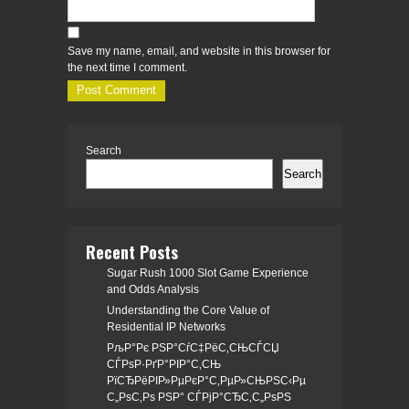
Save my name, email, and website in this browser for
the next time I comment.
Search
Search
Recent Posts
Sugar Rush 1000 Slot Game Experience
and Odds Analysis
Understanding the Core Value of
Residential IP Networks
РљР°Рє РЅР°СѓС‡РёС‚СЊСЃСЏ
СЃРѕР·РґР°РІР°С‚СЊ
РїСЂРёРІР»РµРєР°С‚РµР»СЊРЅС‹Рµ
С„РѕС‚Рѕ РЅР° СЃРјР°СЂС‚С„РѕРЅ