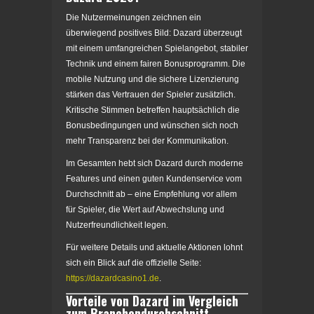
Die Nutzermeinungen zeichnen ein
überwiegend positives Bild: Dazard überzeugt
mit einem umfangreichen Spielangebot, stabiler
Technik und einem fairen Bonusprogramm. Die
mobile Nutzung und die sichere Lizenzierung
stärken das Vertrauen der Spieler zusätzlich.
Kritische Stimmen betreffen hauptsächlich die
Bonusbedingungen und wünschen sich noch
mehr Transparenz bei der Kommunikation.
Im Gesamten hebt sich Dazard durch moderne
Features und einen guten Kundenservice vom
Durchschnitt ab – eine Empfehlung vor allem
für Spieler, die Wert auf Abwechslung und
Nutzerfreundlichkeit legen.
Für weitere Details und aktuelle Aktionen lohnt
sich ein Blick auf die offizielle Seite:
https://dazardcasino1.de
.
Vorteile von Dazard im Vergleich
zum Branchendurchschnitt