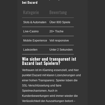
bei Dazard
Kategorie
Bewertung
Slots & Automaten
Über 800 Spiele
Live-Casino
20+ Tische
Mobile Experience
Voll responsive
Ladezeiten
Unter 2 Sekunden
Wie sicher und transparent ist
Dazard laut Spielern?
Vertrauen ist im iGaming essenziell, und hier
punktet Dazard mit klaren Lizenzierungen und
einer hohen Transparenz. Spieler loben die
SSL-Verschlüsselung und faire
Spielmechanismen. Auch in
Kundenbewertungen wird immer wieder die
Verlässlichkeit der Auszahlungen betont –