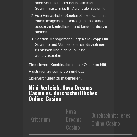
nach Verlusten oder bei bestimmten
Gewinnmustern (z. B. Martingale-System).
Fixe Einsatzhöhe: Spielen Sie konstant mit
einem festgelegten Betrag, um das Budget
besser zu kontrollieren und länger dabei zu
bleiben.
Session-Management: Legen Sie Stopps für
Gewinne und Verluste fest, um diszipliniert
zu bleiben und nicht aus Frust
weiterzuspielen.
Eine clevere Kombination dieser Optionen hilft,
Frustration zu vermeiden und das
Spielvergnügen zu maximieren.
Mini-Verleich: Nova Dreams
Casino vs. durchschnittliches
Online-Casino
Nova
Durchschnittliches
Kriterium
Dreams
Online-Casino
Casino