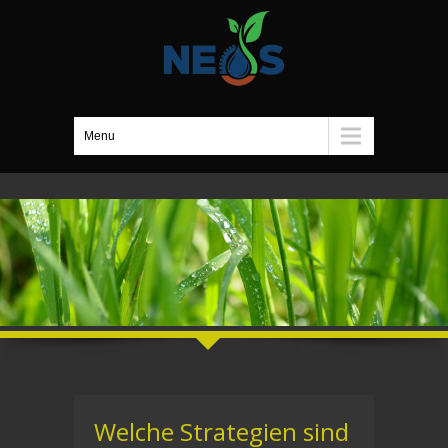
Menu
Welche Strategien sind