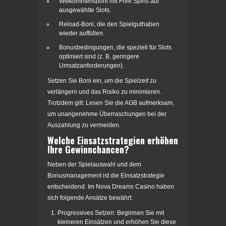
Willkommensboni mit Free Spins auf
ausgewählte Slots.
Reload-Boni, die den Spielguthaben
wieder auffüllen.
Bonusbedingungen, die speziell für Slots
optimiert sind (z. B. geringere
Umsatzanforderungen).
Setzen Sie Boni ein, um die Spielzeit zu
verlängern und das Risiko zu minimieren.
Trotzdem gilt: Lesen Sie die AGB aufmerksam,
um unangenehme Überraschungen bei der
Auszahlung zu vermeiden.
Welche Einsatzstrategien erhöhen
Ihre Gewinnchancen?
Neben der Spielauswahl und dem
Bonusmanagement ist die Einsatzstrategie
entscheidend. Im Nova Dreams Casino haben
sich folgende Ansätze bewährt:
Progressives Setzen: Beginnen Sie mit
kleineren Einsätzen und erhöhen Sie diese