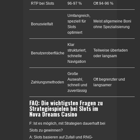
RTP bei Slots
96-97 %
Oft 94-96 %
Umfangreich,
speziell für
Meist allgemeine Boni
Bonusvielfalt
Slots
ohne Spezialisierung
optimiert
Klar
strukturiert,
Teilweise überladen
Benutzeroberfläche
schnelle
oder langsam
Navigation
Große
Auswahl,
Oft begrenzter und
Zahlungsmethoden
schnell und
langsamer
zuverlässig
FAQ: Die wichtigsten Fragen zu
Strategiespielen bei Slots im
Nova Dreams Casino
F: Ist es möglich, mit Strategien dauerhaft bei
Slots zu gewinnen?
A: Slots basieren auf Zufall und RNG-