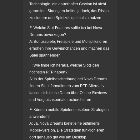
Technologie, ein dauerhafter Gewinn ist nicht
garantiert. Strategien helfen jedoch, das Risiko
zu steuern und Spielzeit optimal zu nutzen.
F: Welche Slot-Features sollte ich bei Nova
Dreams bevorzugen?
A: Bonusspiele, Freispiele und Multiplikatoren
erhöhen Ihre Gewinnchancen und machen das
Spiel spannender.
F: Wie finde ich heraus, welche Slots den
höchsten RTP haben?
A: In der Spielbeschreibung bei Nova Dreams
finden Sie Informationen zum RTP. Alternativ
lassen sich diese Daten über Online-Reviews
und Vergleichsportale recherchieren.
F: Können mobile Spieler dieselben Strategien
anwenden?
A: Ja, Nova Dreams bietet eine optimierte
Mobile-Version. Die Strategien funktionieren
dort genauso gut wie am Desktop.