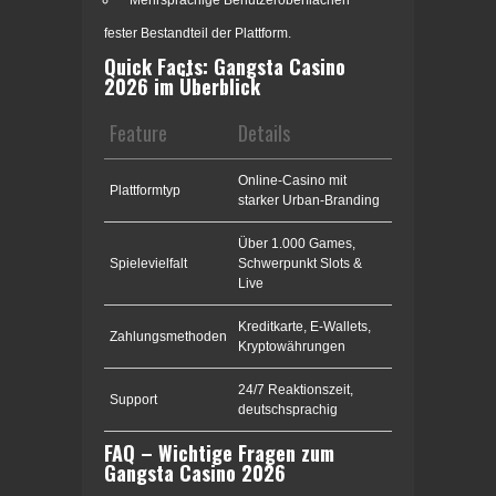
Mehrsprachige Benutzeroberflächen
fester Bestandteil der Plattform.
Quick Facts: Gangsta Casino
2026 im Überblick
Feature
Details
Online-Casino mit
Plattformtyp
starker Urban-Branding
Über 1.000 Games,
Spielevielfalt
Schwerpunkt Slots &
Live
Kreditkarte, E-Wallets,
Zahlungsmethoden
Kryptowährungen
24/7 Reaktionszeit,
Support
deutschsprachig
FAQ – Wichtige Fragen zum
Gangsta Casino 2026