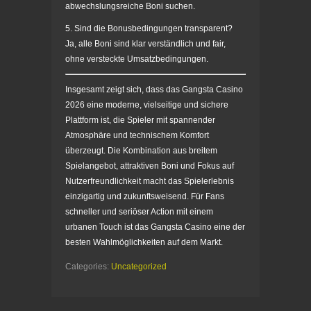
abwechslungsreiche Boni suchen.
5. Sind die Bonusbedingungen transparent?
Ja, alle Boni sind klar verständlich und fair,
ohne versteckte Umsatzbedingungen.
Insgesamt zeigt sich, dass das Gangsta Casino
2026 eine moderne, vielseitige und sichere
Plattform ist, die Spieler mit spannender
Atmosphäre und technischem Komfort
überzeugt. Die Kombination aus breitem
Spielangebot, attraktiven Boni und Fokus auf
Nutzerfreundlichkeit macht das Spielerlebnis
einzigartig und zukunftsweisend. Für Fans
schneller und seriöser Action mit einem
urbanen Touch ist das Gangsta Casino eine der
besten Wahlmöglichkeiten auf dem Markt.
Categories:
Uncategorized