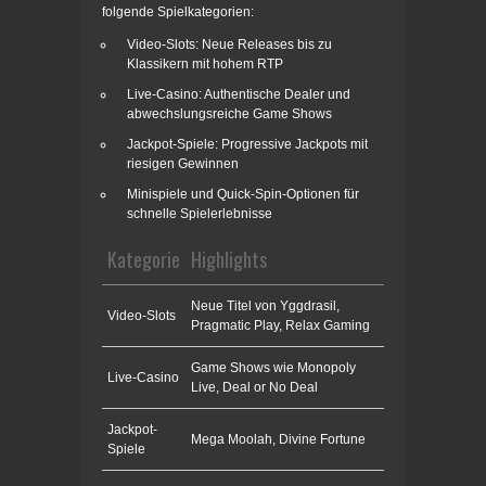
folgende Spielkategorien:
Video-Slots: Neue Releases bis zu
Klassikern mit hohem RTP
Live-Casino: Authentische Dealer und
abwechslungsreiche Game Shows
Jackpot-Spiele: Progressive Jackpots mit
riesigen Gewinnen
Minispiele und Quick-Spin-Optionen für
schnelle Spielerlebnisse
Kategorie
Highlights
Neue Titel von Yggdrasil,
Video-Slots
Pragmatic Play, Relax Gaming
Game Shows wie Monopoly
Live-Casino
Live, Deal or No Deal
Jackpot-
Mega Moolah, Divine Fortune
Spiele