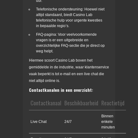
uur.
Telefonische ondersteuning: Hoewel niet
altijd standaard, biedt Casino Lab
telefonische hulp voor urgente kwesties
in bepaalde regio’s.
FAQ-pagina: Voor veelvoorkomende
vragen is er een uitgebreide en
overzichtelijke FAQ-sectie die je direct op
weg helpt.
Hiermee scoort Casino Lab boven het
gemiddelde in de industrie, waar klantenservice
vaak beperkt is tot e-mail en een live chat die
niet altijd online is.
Contactkanalen in een overzicht:
Contactkanaal
Beschikbaarheid
Reactietijd
Binnen
Live Chat
24/7
enkele
minuten