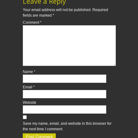
Leave a Reply
Your email address will not be published.
Required
fields are marked
*
Comment
*
Name
*
Email
*
Website
Save my name, email, and website in this browser for
the next time I comment.