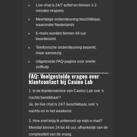
Live chat is 24/7 actief en binnen 1-2
minuten respons
Meertalige ondersteuning beschikbaar,
waaronder Nederlands
E-mails worden binnen 48 uur
beantwoord
Telefonische ondersteuning beperkt,
maar aanwezig
Uitgebreide FAQ-pagina voor snelle
zelfhulp
FAQ: Veelgestelde vragen over
klantcontact bij Casino Lab
1. Is de klantenservice van Casino Lab ook ‘s
nachts bereikbaar?
Ja, de live chat is 24/7 beschikbaar, ook ‘s
nachts en in het weekend.
2. Hoe snel krijg ik antwoord op mijn e-mail?
Meestal binnen 24 tot 48 uur, afhankelijk van de
complexiteit van de vraag.