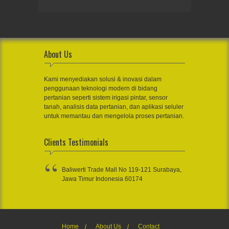
About Us
Kami menyediakan solusi & inovasi dalam
penggunaan teknologi modern di bidang
pertanian seperti sistem irigasi pintar, sensor
tanah, analisis data pertanian, dan aplikasi seluler
untuk memantau dan mengelola proses pertanian.
Clients Testimonials
Baliwerti Trade Mall No 119-121 Surabaya,
Jawa Timur Indonesia 60174
Home
About Us
Contact