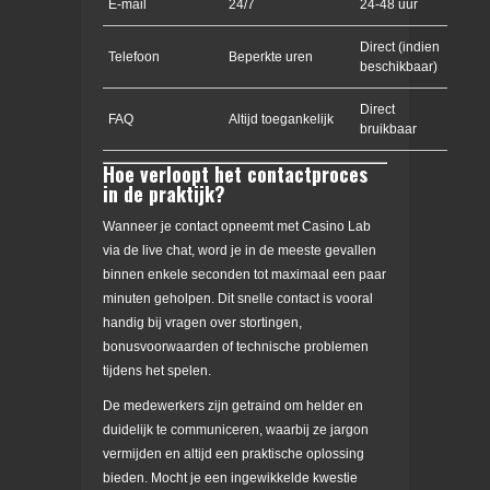
E-mail
24/7
24-48 uur
Direct (indien
Telefoon
Beperkte uren
beschikbaar)
Direct
FAQ
Altijd toegankelijk
bruikbaar
Hoe verloopt het contactproces
in de praktijk?
Wanneer je contact opneemt met Casino Lab
via de live chat, word je in de meeste gevallen
binnen enkele seconden tot maximaal een paar
minuten geholpen. Dit snelle contact is vooral
handig bij vragen over stortingen,
bonusvoorwaarden of technische problemen
tijdens het spelen.
De medewerkers zijn getraind om helder en
duidelijk te communiceren, waarbij ze jargon
vermijden en altijd een praktische oplossing
bieden. Mocht je een ingewikkelde kwestie