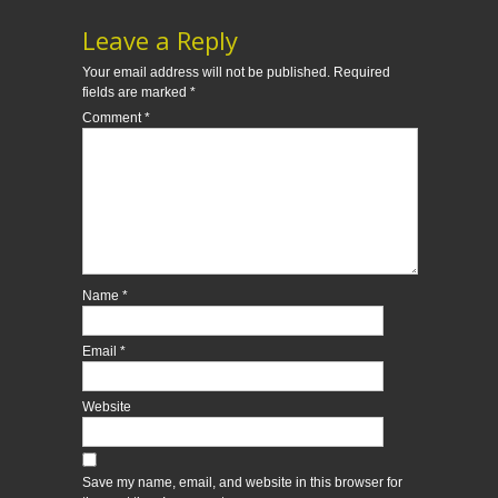
Leave a Reply
Your email address will not be published.
Required
fields are marked
*
Comment
*
Name
*
Email
*
Website
Save my name, email, and website in this browser for