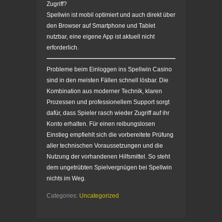
Zugriff?
Spellwin ist mobil optimiert und auch direkt über
den Browser auf Smartphone und Tablet
nutzbar, eine eigene App ist aktuell nicht
erforderlich.
Probleme beim Einloggen ins Spellwin Casino
sind in den meisten Fällen schnell lösbar. Die
Kombination aus moderner Technik, klaren
Prozessen und professionellem Support sorgt
dafür, dass Spieler rasch wieder Zugriff auf ihr
Konto erhalten. Für einen reibungslosen
Einstieg empfiehlt sich die vorbereitete Prüfung
aller technischen Voraussetzungen und die
Nutzung der vorhandenen Hilfsmittel. So steht
dem ungetrübten Spielvergnügen bei Spellwin
nichts im Weg.
Categories:
Uncategorized