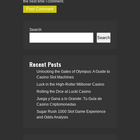
the next time I comment.
Search
Search
Recent Posts
Unlocking the Gates of Olympus: A Guide to
Casino Slot Machines
Luck in the High-Roller Millioner Casino
Rolling the Dice at Lucki Casino
Juega y Gana a lo Grande: Tu Guía de
Casino Criptomonedas
Sugar Rush 1000 Slot Game Experience
and Odds Analysis