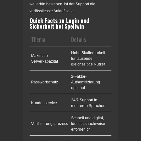
weiterhin bestehen, ist der Support die
verlässlichste Anlaufstelle.
Quick Facts zu Login und
Sicherheit bei Spellwin
Thema
Details
Hohe Skalierbarkeit
Maximale
für tausende
Serverkapazität
gleichzeitige Nutzer
2-Faktor-
Passwortschutz
Authentifizierung
optional
24/7 Support in
Kundenservice
mehreren Sprachen
Schnell und digital,
Verifizierungsprozess
Identitätsnachweise
erforderlich