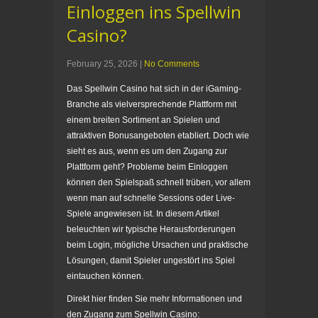
Einloggen ins Spellwin
Casino?
February 25, 2026
|
No Comments
Das Spellwin Casino hat sich in der iGaming-
Branche als vielversprechende Plattform mit
einem breiten Sortiment an Spielen und
attraktiven Bonusangeboten etabliert. Doch wie
sieht es aus, wenn es um den Zugang zur
Plattform geht? Probleme beim Einloggen
können den Spielspaß schnell trüben, vor allem
wenn man auf schnelle Sessions oder Live-
Spiele angewiesen ist. In diesem Artikel
beleuchten wir typische Herausforderungen
beim Login, mögliche Ursachen und praktische
Lösungen, damit Spieler ungestört ins Spiel
eintauchen können.
Direkt hier finden Sie mehr Informationen und
den Zugang zum Spellwin Casino: