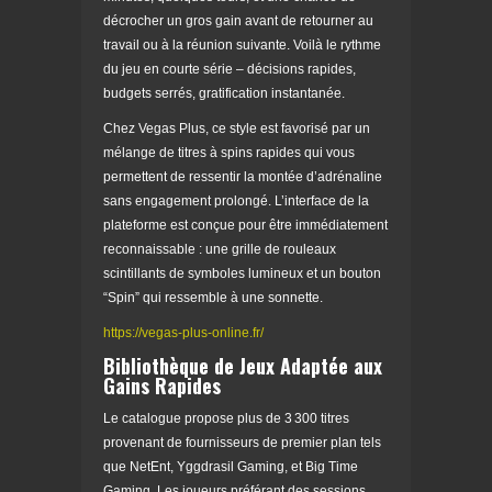
décrocher un gros gain avant de retourner au
travail ou à la réunion suivante. Voilà le rythme
du jeu en courte série – décisions rapides,
budgets serrés, gratification instantanée.
Chez Vegas Plus, ce style est favorisé par un
mélange de titres à spins rapides qui vous
permettent de ressentir la montée d’adrénaline
sans engagement prolongé. L’interface de la
plateforme est conçue pour être immédiatement
reconnaissable : une grille de rouleaux
scintillants de symboles lumineux et un bouton
“Spin” qui ressemble à une sonnette.
https://vegas-plus-online.fr/
Bibliothèque de Jeux Adaptée aux
Gains Rapides
Le catalogue propose plus de 3 300 titres
provenant de fournisseurs de premier plan tels
que NetEnt, Yggdrasil Gaming, et Big Time
Gaming. Les joueurs préférant des sessions