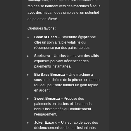
rapides se tournent vers des machines à sous
avec des mécaniques simples et un potentiel
de paiement élevé.
Quelques favoris :
Book of Dead
– L’aventure égyptienne
offre un spin à faible volatilité qui
récompense par des gains rapides.
Starburst
– Un classique avec des wilds
expansifs pouvant déclencher des
paiements instantanés.
Big Bass Bonanza
– Une machine à
sous sur le thème de la pêche où chaque
rouleau peut faire tomber un gain rapide
en argent.
Sweet Bonanza
– Propose des
paiements en clusters et des rounds
bonus instantanés qui maintiennent
l’engagement.
Joker Expand
– Un jeu rapide avec des
déclenchements de bonus instantanés.