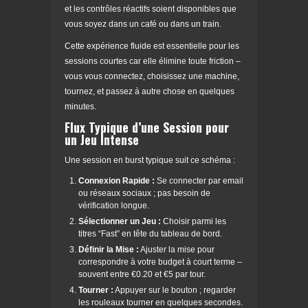
et les contrôles réactifs soient disponibles que
vous soyez dans un café ou dans un train.
Cette expérience fluide est essentielle pour les
sessions courtes car elle élimine toute friction –
vous vous connectez, choisissez une machine,
tournez, et passez à autre chose en quelques
minutes.
Flux Typique d’une Session pour
un Jeu Intense
Une session en burst typique suit ce schéma :
Connexion Rapide :
Se connecter par email
ou réseaux sociaux ; pas besoin de
vérification longue.
Sélectionner un Jeu :
Choisir parmi les
titres “Fast” en tête du tableau de bord.
Définir la Mise :
Ajuster la mise pour
correspondre à votre budget à court terme –
souvent entre €0.20 et €5 par tour.
Tourner :
Appuyer sur le bouton ; regarder
les rouleaux tourner en quelques secondes.