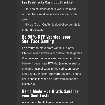
Een Praktische Cash‑Out Checklist
– Stel een multiplierdoel in voor elke ronde.
– Houd het aantal resterende stappen in de
gaten.
– Klik op “Cash Out” bij je doel of eerder als je
onder druk staat.
De 98% RTP Voordeel voor
Snel‑Pace Gaming
Een return-to-player rate van 98% plaatst
Chicken Road boven veel andere crash games.
Voor sessies die maar een paar minuten duren,
betekent deze hoge RTP dat je minder snel te
maken krijgt met catastrofale verliezen na een
lange reeks winsten. Het vergroot ook de kans
dat je snelle inzetten op korte termijn lonend
zullen zijn.
Demo Mode – Je Gratis Sandbox
voor Snel Testen
Als je nieuw bent of gewoon je timing wilt