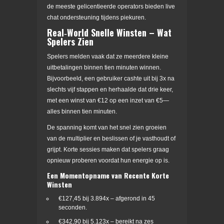
de meeste gelicentieerde operators bieden live
chat ondersteuning tijdens piekuren.
Real‑World Snelle Winsten – Wat
Spelers Zien
Spelers melden vaak dat ze meerdere kleine
uitbetalingen binnen tien minuten winnen.
Bijvoorbeeld, een gebruiker cashte uit bij 3x na
slechts vijf stappen en herhaalde dat drie keer,
met een winst van €12 op een inzet van €5—
alles binnen tien minuten.
De spanning komt van het snel zien groeien
van de multiplier en beslissen of je vasthoudt of
grijpt. Korte sessies maken dat spelers graag
opnieuw proberen voordat hun energie op is.
Een Momentopname van Recente Korte
Winsten
€127,45 bij 3.894x – afgerond in 45
seconden.
€342,90 bij 5.123x – bereikt na zes