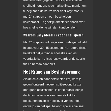
real-time weergegeven. Voor spelers die van
snelheid houden, is de makkelijkste manier om
te beginnen de keuze voor de “Easy” modus
met 24 stappen en een bescheiden
risicoprofiel. Dit geeft je directe feedback over
hoe snel je kleine winsten kunt behalen.
Waarom Easy ideaal is voor snel spelen
Met 24 stappen voltooi je een ronde gemiddeld
in ongeveer 30–45 seconden. Het lagere risico
betekent dat je minder snel alles verliest
voordat je kunt uitcashen, waardoor de sessie
fris en herhaalbaar blijft.
Het Ritme van Besluitvorming
Als de chicken haar eerste stap zet, word je
geconfronteerd met een split‑second keuze:
doorgaan of uitcashen. In korte bursts leer je
dat timing alles is – een gemiste klik kan
betekenen dat je je hele inzet verliest. Het
ontwerp van het spel beloont spelers die snel