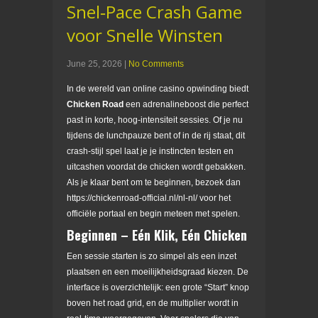
Snel‑Pace Crash Game
voor Snelle Winsten
June 25, 2026
|
No Comments
In de wereld van online casino opwinding biedt
Chicken Road
een adrenalineboost die perfect
past in korte, hoog‑intensiteit sessies. Of je nu
tijdens de lunchpauze bent of in de rij staat, dit
crash‑stijl spel laat je je instincten testen en
uitcashen voordat de chicken wordt gebakken.
Als je klaar bent om te beginnen, bezoek dan
https://chickenroad-official.nl/nl-nl/ voor het
officiële portaal en begin meteen met spelen.
Beginnen – Eén Klik, Eén Chicken
Een sessie starten is zo simpel als een inzet
plaatsen en een moeilijkheidsgraad kiezen. De
interface is overzichtelijk: een grote “Start” knop
boven het road grid, en de multiplier wordt in