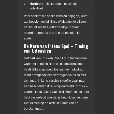
Hardcore:
15 stappen – maximale
volatiliteit.
Voor spelers die snelle winsten najagen, wordt
aanbevolen om bij Easy of Medium te blijven;
het houdt sessies kort en stelt je in staat
meerdere rondes in een paar minuten te
spelen.
De Kern van Intens Spel – Timing
van Uitcashen
Het hart van Chicken Road ligt in het bepalen
wanneer je de chicken uit de gevarenzone
haalt. Elke stap voegt toe aan de multiplier,
maar brengt ook een verborgen valrisico met
zich mee. In korte sessies streef je vaak naar
een bescheiden doel – bijvoorbeeld 3x of 4x –
voordat je op “Cash Out” klikt. Zodra je dat doel
hebt vastgelegd voordat je begint, kan je brein
zich richten op de actie in plaats van op
berekeningen.