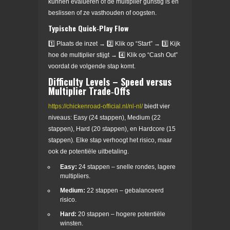
kunnen evalueren of de multiplier gunstig is en
beslissen of ze vasthouden of oogsten.
Typische Quick‑Play Flow
1️⃣ Plaats de inzet → 2️⃣ Klik op “Start” → 3️⃣ Kijk
hoe de multiplier stijgt → 4️⃣ Klik op “Cash Out”
voordat de volgende stap komt.
Difficulty Levels – Speed versus
Multiplier Trade‑Offs
https://chickenroad-official.nl/nl-nl/
biedt vier
niveaus: Easy (24 stappen), Medium (22
stappen), Hard (20 stappen), en Hardcore (15
stappen). Elke stap verhoogt het risico, maar
ook de potentiële uitbetaling.
Easy:
24 stappen – snelle rondes, lagere
multipliers.
Medium:
22 stappen – gebalanceerd
risico.
Hard:
20 stappen – hogere potentiële
winsten.