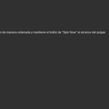
ús de manera ordenada y mantiene el botón de “Spin Now” al alcance del pulgar.