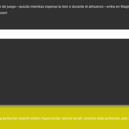
do de juego—quizás mientras esperas tu tren o durante el almuerzo—entra en Mag
uren!
rtanian seperti sistem irigasi pintar, sensor tanah, analisis data pertanian, da