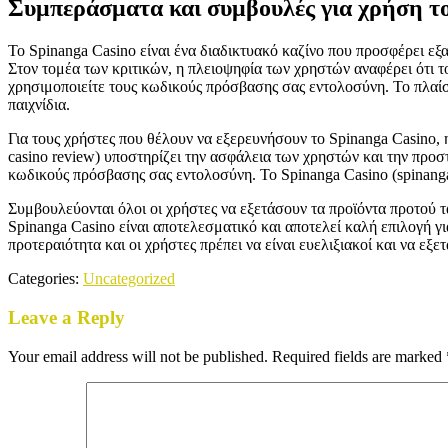
Συμπεράσματα και συμβουλές για χρήση τ
Το Spinanga Casino είναι ένα διαδικτυακό καζίνο που προσφέρει εξαι
Στον τομέα των κριτικών, η πλειοψηφία των χρηστών αναφέρει ότι το
χρησιμοποιείτε τους κωδικούς πρόσβασης σας εντολοσύνη. Το πλαίσι
παιχνίδια.
Για τους χρήστες που θέλουν να εξερευνήσουν το Spinanga Casino,
casino review) υποστηρίζει την ασφάλεια των χρηστών και την προσ
κωδικούς πρόσβασης σας εντολοσύνη. Το Spinanga Casino (spinanga 
Συμβουλεύονται όλοι οι χρήστες να εξετάσουν τα προϊόντα προτού τα
Spinanga Casino είναι αποτελεσματικό και αποτελεί καλή επιλογή γ
προτεραιότητα και οι χρήστες πρέπει να είναι ευελιξιακοί και να εξε
Categories:
Uncategorized
Leave a Reply
Your email address will not be published.
Required fields are marked