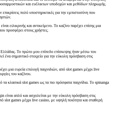
ο προσαρμοστικών και ευέλικτων υποδοχών και μεθόδων πληρωμής.
υν επικρίσεις πολύ υποστηρικτικές για την εμπιστοσύνη που
ρηστών.
είναι ειλικρινής και αντικείμενο. Το καζίνο παρέχει επίσης μια
η που προσφέρει στους χρήστες.
ς Ελλάδας. Το πρώτο μου επίπεδο επίσκεψης ήταν μέσω του
ελεί ένα σημαντικό στοιχείο για την εύκολη πρόσβαση στις
έχει μια ευρεία επιλογή παιχνιδιών, από slot games μέχρι live
υργίες του καζίνου.
πό τα κλασικά slot games ως τα πιο πρόσφατα παιχνίδια. Το
spinanga
gin
είναι απλό και ασχολείται με την εύκολη πρόσβαση στις
πό slot games μέχρι live casino, με υψηλή ποιότητα και σταθερή