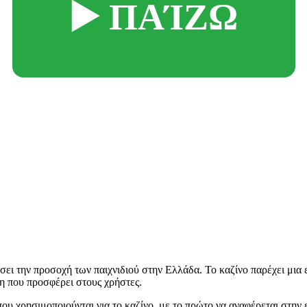
▶️ ΠΑΊΖΩ
σει την προσοχή των παιχνιδιού στην Ελλάδα. Το καζίνο παρέχει μια ευ
ύνη που προσφέρει στους χρήστες.
ου χρησιμοποιούνται για το καζίνο, με το πρώτο να αναφέρεται στην 