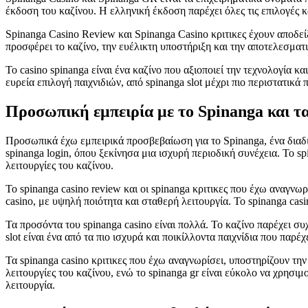
έκδοση του καζίνου. Η ελληνική έκδοση παρέχει όλες τις επιλογές
Spinanga Casino Review και Spinanga Casino κριτικες έχουν αποδείξ
προσφέρει το καζίνο, την ευέλικτη υποστήριξη και την αποτελεσμ
Το casino spinanga είναι ένα καζίνο που αξιοποιεί την τεχνολογία κα
ευρεία επιλογή παιχνιδιών, από spinanga slot μέχρι πιο περιστατικά
Προσωπική εμπειρία με το Spinanga και τ
Προσωπικά έχω εμπειρικά προσβεβαίωση για το Spinanga, ένα διαδι
spinanga login
, όπου ξεκίνησα μια ισχυρή περιοδική συνέχεια. Το
sp
λειτουργίες του καζίνου.
Το
spinanga casino review
και οι
spinanga κριτικες
που έχω αναγνωρί
casino, με υψηλή ποιότητα και σταθερή λειτουργία. Το
spinanga casi
Τα προσόντα του
spinanga casino
είναι πολλά. Το καζίνο παρέχει συ
slot
είναι ένα από τα πιο ισχυρά και ποικίλλοντα παιχνίδια που παρέ
Τα
spinanga casino κριτικες
που έχω αναγνωρίσει, υποστηρίζουν την 
λειτουργίες του καζίνου, ενώ το
spinanga gr
είναι εύκολο να χρησιμο
λειτουργία.