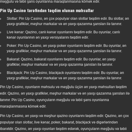
məşğulu və təbii şans oyunlarına maraqlanmasına kömək edir.
Pin Up Casino tərəfindən təqdim olunan məhsullar
Slotlar: Pin Up Casino, ən çox populyar olan slotlar təqdim edir. Bu slotlar, ən
yaxşı grafiklər, məşhur markalar və ən yaxşı qazanma şansları ilə tanınır.
Live kənar: Qazino, canlı kənar oyunlarını təqdim edir. Bu oyunlar, canlı
kənar oyunlarının ən yaxşı versiyalarını təqdim edir.
Poker: Pin Up Casino, ən yaxşı poker oyunlarını təqdim edir. Bu oyunlar, ən
yaxşı grafiklər, məşhur markalar və ən yaxşı qazanma şansları ilə tanınır.
Bakarat: Qazino, bakarat oyunlarını təqdim edir. Bu oyunlar, ən yaxşı
grafiklər, məşhur markalar və ən yaxşı qazanma şansları ilə tanınır.
Blackjack: Pin Up Casino, blackjack oyunlarını təqdim edir. Bu oyunlar, ən
yaxşı grafiklər, məşhur markalar və ən yaxşı qazanma şansları ilə tanınır.
Pin Up Casino, oyunların məhsulu və məşğulu üçün ən yaxşı məhsulları təqdim
edir. Qazino, ən yaxşı grafiklər, məşhur markalar və ən yaxşı qazanma şansları ilə
tanınır. Pin Up Casino, oyunçuların məşğulu və təbii şans oyunlarına
maraqlanmasına kömək edir.
Pin Up Casino, ən yaxşı və məşhur qazino oyunlarını təqdim edir. Qazino, ən çox
populyar olan slotlar, live kənar, poker, bakarat, blackjack və digərlərindən
ibarətdir. Qazino, ən yaxşı oyunları təqdim edərək, oyunçuların məşğulu və təbii