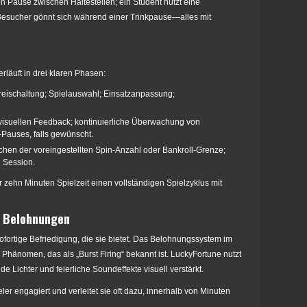
en Pause zwischen Haltestellen; ein Student nutzt eine
esucher gönnt sich während einer Trinkpause—alles mit
rläuft in drei klaren Phasen:
reischaltung; Spielauswahl; Einsatzanpassung;
 visuellen Feedback; kontinuierliche Überwachung von
‑Pauses, falls gewünscht.
hen der voreingestellten Spin‑Anzahl oder Bankroll‑Grenze;
n Session.
ur zehn Minuten Spielzeit einen vollständigen Spielzyklus mit
r Belohnungen
sofortige Befriedigung, die sie bietet. Das Belohnungssystem im
Phänomen, das als „Burst Firing“ bekannt ist. LuckyFortune nutzt
e Lichter und feierliche Soundeffekte visuell verstärkt.
er engagiert und verleitet sie oft dazu, innerhalb von Minuten