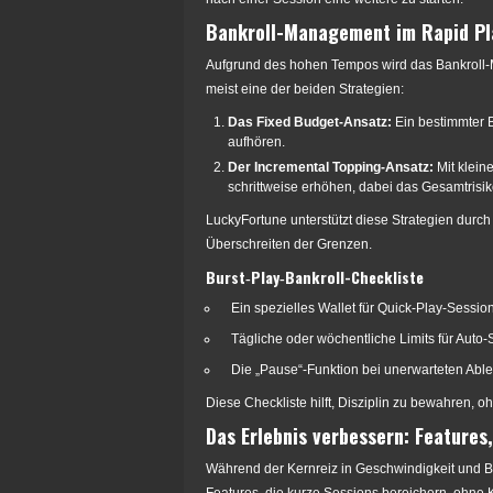
Bankroll-Management im Rapid Pl
Aufgrund des hohen Tempos wird das Bankroll‑
meist eine der beiden Strategien:
Das Fixed Budget‑Ansatz:
Ein bestimmter Be
aufhören.
Der Incremental Topping‑Ansatz:
Mit klein
schrittweise erhöhen, dabei das Gesamtrisiko
LuckyFortune unterstützt diese Strategien dur
Überschreiten der Grenzen.
Burst‑Play‑Bankroll-Checkliste
Ein spezielles Wallet für Quick‑Play‑Session
Tägliche oder wöchentliche Limits für Auto
Die „Pause“-Funktion bei unerwarteten Ab
Diese Checkliste hilft, Disziplin zu bewahren, 
Das Erlebnis verbessern: Features
Während der Kernreiz in Geschwindigkeit und B
Features, die kurze Sessions bereichern, ohne 