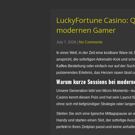
LuckyFortune Casino: Qu
modernen Gamer
July 7, 2026
|
No Comments
In einer Welt, in der Zeit eine kostbare Ware is
anspricht, die sofortigen Adrenalin-Kick und s
Kaffee-Bestellung oder einfach nur auf der Suc
pulsierendes Erlebnis, das Herzen rasen lässt 
Warum kurze Sessions bei moderne
Unsere Generation lebt von Micro‑Moments—kur
Casino kennt diesen Puls und hat sein Layout fü
ohne sich mit tiefgründiger Strategie oder lang
Stellen Sie sich eine typische Mittagspause an 
Handy und starten einen Slot, der sofortige Aus
perfekt in Ihren Zeitplan passt und keine anhalt