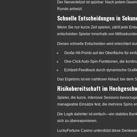
Der Nervenkitzel ist spürbar: Nach jedem Gewinn
Runde anheizt.
Schnelle Entscheidungen in Sekun
Wenn Sie nur kurze Zeit spielen, zählt jede E
entscheiden Spieler innerhalb von Millisekund
Dieses schnelle Entscheiden wird erleichtert du
Große Hit‑Points auf der Oberfläche für ei
One‑Click Auto‑Spin-Funktionen, die konti
Echtzeit‑Feedback durch dynamische Grafike
Das Ergebnis ist ein nahtloser Ablauf, bei dem 
Risikobereitschaft im Hochgeschw
Spieler, die kurze, intensive Sessions bevorzugen
manageable Einsätze fest, die mehrere Spins er
Die Logik dahinter ist einfach—ein stabiles Ba
sich zu überexponieren.
LuckyFortune Casino unterstützt diese Denkwei