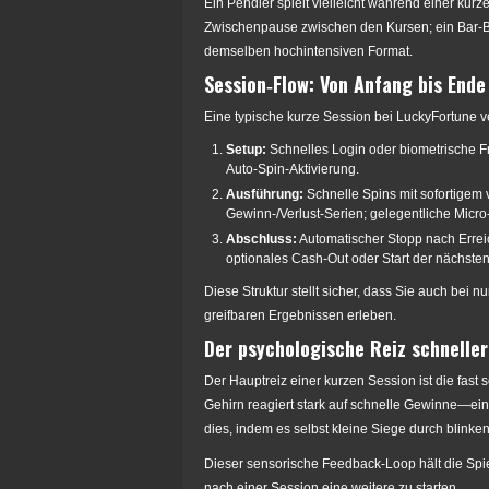
Ein Pendler spielt vielleicht während einer kurz
Zwischenpause zwischen den Kursen; ein Bar‑B
demselben hochintensiven Format.
Session‑Flow: Von Anfang bis Ende
Eine typische kurze Session bei LuckyFortune ve
Setup:
Schnelles Login oder biometrische F
Auto‑Spin‑Aktivierung.
Ausführung:
Schnelle Spins mit sofortigem
Gewinn‑/Verlust‑Serien; gelegentliche Micro
Abschluss:
Automatischer Stopp nach Erreic
optionales Cash‑Out oder Start der nächste
Diese Struktur stellt sicher, dass Sie auch bei n
greifbaren Ergebnissen erleben.
Der psychologische Reiz schnelle
Der Hauptreiz einer kurzen Session ist die fast 
Gehirn reagiert stark auf schnelle Gewinne—ein 
dies, indem es selbst kleine Siege durch blinkend
Dieser sensorische Feedback‑Loop hält die Spiel
nach einer Session eine weitere zu starten.