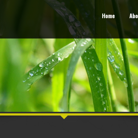
Home
Abo