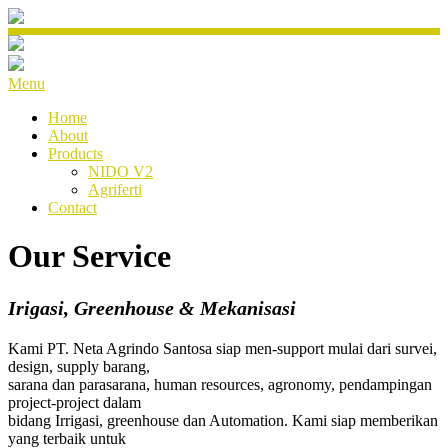
Menu
Home
About
Products
NIDO V2
Agriferti
Contact
Our Service
Irigasi, Greenhouse & Mekanisasi
Kami PT. Neta Agrindo Santosa siap men-support mulai dari survei,
design, supply barang,
sarana dan parasarana, human resources, agronomy, pendampingan
project-project dalam
bidang Irrigasi, greenhouse dan Automation. Kami siap memberikan
yang terbaik untuk